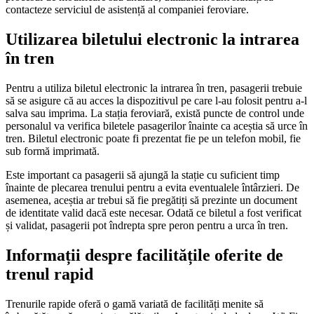
contacteze serviciul de asistență al companiei feroviare.
Utilizarea biletului electronic la intrarea
în tren
Pentru a utiliza biletul electronic la intrarea în tren, pasagerii trebuie
să se asigure că au acces la dispozitivul pe care l-au folosit pentru a-l
salva sau imprima. La stația feroviară, există puncte de control unde
personalul va verifica biletele pasagerilor înainte ca aceștia să urce în
tren. Biletul electronic poate fi prezentat fie pe un telefon mobil, fie
sub formă imprimată.
Este important ca pasagerii să ajungă la stație cu suficient timp
înainte de plecarea trenului pentru a evita eventualele întârzieri. De
asemenea, aceștia ar trebui să fie pregătiți să prezinte un document
de identitate valid dacă este necesar. Odată ce biletul a fost verificat
și validat, pasagerii pot îndrepta spre peron pentru a urca în tren.
Informații despre facilitățile oferite de
trenul rapid
Trenurile rapide oferă o gamă variată de facilități menite să