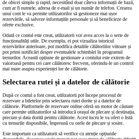
de obicei simplu și rapid, necesitând doar câteva informații de bază,
cum ar fi numele, adresa de e-mail și un număr de telefon. Crearea
unui cont le va permite utilizatorilor să gestioneze mai ușor
rezervările, să salveze informațiile personale și să beneficieze de
oferte exclusive.
Odată ce contul este creat, utilizatorii vor avea acces la o serie de
funcționalități utile. De exemplu, ei pot vizualiza istoricul
rezervărilor anterioare, pot modifica detaliile călătoriilor viitoare și
pot primi notificări despre eventualele schimbări în programul
trenurilor. Această opțiune de gestionare a contului este extrem de
valoroasă pentru cei care călătoresc frecvent, oferindu-le un control
mai mare asupra experienței lor de călătorie.
Selectarea rutei și a datelor de călătorie
După ce contul a fost creat, utilizatorii pot începe procesul de
rezervare a biletelor prin selectarea rutei dorite și a datelor de
călătorie. Platformele de rezervare online oferă un motor de căutare
care permite utilizatorilor să introducă orașul de plecare și destinația,
precum și data dorită pentru călătorie. Acest lucru le va oferi o listă
cu trenurile disponibile, împreună cu orele de plecare și sosire.
Este important ca utilizatorii să verifice cu atenție opțiunile