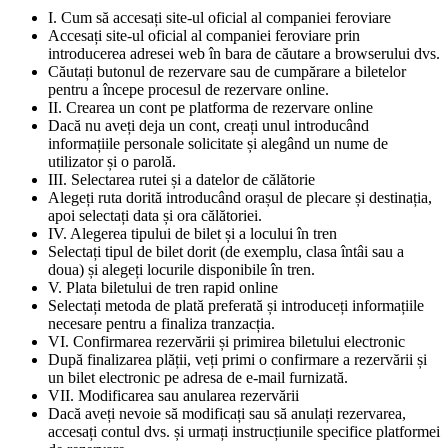
I. Cum să accesați site-ul oficial al companiei feroviare
Accesați site-ul oficial al companiei feroviare prin
introducerea adresei web în bara de căutare a browserului dvs.
Căutați butonul de rezervare sau de cumpărare a biletelor
pentru a începe procesul de rezervare online.
II. Crearea un cont pe platforma de rezervare online
Dacă nu aveți deja un cont, creați unul introducând
informațiile personale solicitate și alegând un nume de
utilizator și o parolă.
III. Selectarea rutei și a datelor de călătorie
Alegeți ruta dorită introducând orașul de plecare și destinația,
apoi selectați data și ora călătoriei.
IV. Alegerea tipului de bilet și a locului în tren
Selectați tipul de bilet dorit (de exemplu, clasa întâi sau a
doua) și alegeți locurile disponibile în tren.
V. Plata biletului de tren rapid online
Selectați metoda de plată preferată și introduceți informațiile
necesare pentru a finaliza tranzacția.
VI. Confirmarea rezervării și primirea biletului electronic
După finalizarea plății, veți primi o confirmare a rezervării și
un bilet electronic pe adresa de e-mail furnizată.
VII. Modificarea sau anularea rezervării
Dacă aveți nevoie să modificați sau să anulați rezervarea,
accesați contul dvs. și urmați instrucțiunile specifice platformei