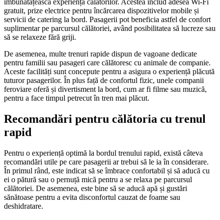
îmbunătățească experiența călătorilor. Acestea includ adesea Wi-Fi
gratuit, prize electrice pentru încărcarea dispozitivelor mobile și
servicii de catering la bord. Pasagerii pot beneficia astfel de confort
suplimentar pe parcursul călătoriei, având posibilitatea să lucreze sau
să se relaxeze fără griji.
De asemenea, multe trenuri rapide dispun de vagoane dedicate
pentru familii sau pasageri care călătoresc cu animale de companie.
Aceste facilități sunt concepute pentru a asigura o experiență plăcută
tuturor pasagerilor. În plus față de confortul fizic, unele companii
feroviare oferă și divertisment la bord, cum ar fi filme sau muzică,
pentru a face timpul petrecut în tren mai plăcut.
Recomandări pentru călătoria cu trenul
rapid
Pentru o experiență optimă la bordul trenului rapid, există câteva
recomandări utile pe care pasagerii ar trebui să le ia în considerare.
În primul rând, este indicat să se îmbrace confortabil și să aducă cu
ei o pătură sau o pernuță mică pentru a se relaxa pe parcursul
călătoriei. De asemenea, este bine să se aducă apă și gustări
sănătoase pentru a evita disconfortul cauzat de foame sau
deshidratare.