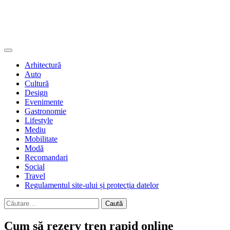
Skip
Urban Life
to
Povești și inspirație din inima orașului
content
Arhitectură
Auto
Cultură
Design
Evenimente
Gastronomie
Lifestyle
Mediu
Mobilitate
Modă
Recomandari
Social
Travel
Regulamentul site-ului și protecția datelor
Caută
după:
Cum să rezerv tren rapid online