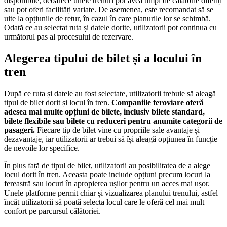
disponibile, deoarece unele trenuri pot avea timpi de călătorie diferiți
sau pot oferi facilități variate. De asemenea, este recomandat să se
uite la opțiunile de retur, în cazul în care planurile lor se schimbă.
Odată ce au selectat ruta și datele dorite, utilizatorii pot continua cu
următorul pas al procesului de rezervare.
Alegerea tipului de bilet și a locului în
tren
După ce ruta și datele au fost selectate, utilizatorii trebuie să aleagă
tipul de bilet dorit și locul în tren.
Companiile feroviare oferă
adesea mai multe opțiuni de bilete, inclusiv bilete standard,
bilete flexibile sau bilete cu reduceri pentru anumite categorii de
pasageri.
Fiecare tip de bilet vine cu propriile sale avantaje și
dezavantaje, iar utilizatorii ar trebui să își aleagă opțiunea în funcție
de nevoile lor specifice.
În plus față de tipul de bilet, utilizatorii au posibilitatea de a alege
locul dorit în tren. Aceasta poate include opțiuni precum locuri la
fereastră sau locuri în apropierea ușilor pentru un acces mai ușor.
Unele platforme permit chiar și vizualizarea planului trenului, astfel
încât utilizatorii să poată selecta locul care le oferă cel mai mult
confort pe parcursul călătoriei.