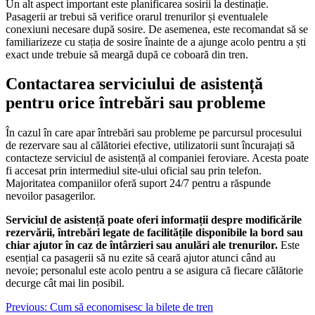
Un alt aspect important este planificarea sosirii la destinație.
Pasagerii ar trebui să verifice orarul trenurilor și eventualele
conexiuni necesare după sosire. De asemenea, este recomandat să se
familiarizeze cu stația de sosire înainte de a ajunge acolo pentru a ști
exact unde trebuie să meargă după ce coboară din tren.
Contactarea serviciului de asistență
pentru orice întrebări sau probleme
În cazul în care apar întrebări sau probleme pe parcursul procesului
de rezervare sau al călătoriei efective, utilizatorii sunt încurajați să
contacteze serviciul de asistență al companiei feroviare. Acesta poate
fi accesat prin intermediul site-ului oficial sau prin telefon.
Majoritatea companiilor oferă suport 24/7 pentru a răspunde
nevoilor pasagerilor.
Serviciul de asistență poate oferi informații despre modificările
rezervării, întrebări legate de facilitățile disponibile la bord sau
chiar ajutor în caz de întârzieri sau anulări ale trenurilor.
Este
esențial ca pasagerii să nu ezite să ceară ajutor atunci când au
nevoie; personalul este acolo pentru a se asigura că fiecare călătorie
decurge cât mai lin posibil.
Navigare
Previous:
Cum să economisesc la bilete de tren