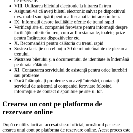
de rezervare.
VIII. Utilizarea biletului electronic la intrarea în tren
Asigurați-vă că aveți biletul electronic salvat pe dispozitivul
dvs. mobil sau tipărit pentru a fi scanat la intrarea în tren.
IX. Informații despre facilitățile oferite de trenul rapid
Verificați site-ul companiei feroviare pentru informații despre
facilitățile oferite în tren, cum ar fi restaurante, toalete, prize
pentru încărcarea dispozitivelor etc.
X. Recomandări pentru călătoria cu trenul rapid
Sosirea la stație cu cel puțin 30 de minute înainte de plecarea
trenului.
Păstrarea biletului și a documentului de identitate la îndemână
pe durata călătoriei.
XI. Contactarea serviciului de asistență pentru orice întrebări
sau probleme
Dacă întâmpinați probleme sau aveți întrebări, contactați
serviciul de asistență al companiei feroviare folosind
informațiile de contact disponibile pe site-ul lor.
Crearea un cont pe platforma de
rezervare online
După ce utilizatorii au accesat site-ul oficial, următorul pas este
crearea unui cont pe platforma de rezervare online. Acest proces este