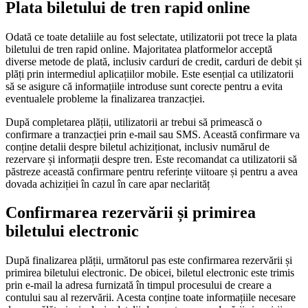
Plata biletului de tren rapid online
Odată ce toate detaliile au fost selectate, utilizatorii pot trece la plata
biletului de tren rapid online. Majoritatea platformelor acceptă
diverse metode de plată, inclusiv carduri de credit, carduri de debit și
plăți prin intermediul aplicațiilor mobile. Este esențial ca utilizatorii
să se asigure că informațiile introduse sunt corecte pentru a evita
eventualele probleme la finalizarea tranzacției.
După completarea plății, utilizatorii ar trebui să primească o
confirmare a tranzacției prin e-mail sau SMS. Această confirmare va
conține detalii despre biletul achiziționat, inclusiv numărul de
rezervare și informații despre tren. Este recomandat ca utilizatorii să
păstreze această confirmare pentru referințe viitoare și pentru a avea
dovada achiziției în cazul în care apar neclarităț
Confirmarea rezervării și primirea
biletului electronic
După finalizarea plății, următorul pas este confirmarea rezervării și
primirea biletului electronic. De obicei, biletul electronic este trimis
prin e-mail la adresa furnizată în timpul procesului de creare a
contului sau al rezervării. Acesta conține toate informațiile necesare