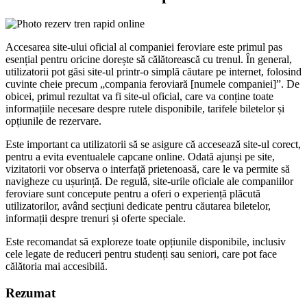
Accesarea site-ului oficial al companiei feroviare este primul pas
esențial pentru oricine dorește să călătorească cu trenul. În general,
utilizatorii pot găsi site-ul printr-o simplă căutare pe internet, folosind
cuvinte cheie precum „compania feroviară [numele companiei]”. De
obicei, primul rezultat va fi site-ul oficial, care va conține toate
informațiile necesare despre rutele disponibile, tarifele biletelor și
opțiunile de rezervare.
Este important ca utilizatorii să se asigure că accesează site-ul corect,
pentru a evita eventualele capcane online. Odată ajunși pe site,
vizitatorii vor observa o interfață prietenoasă, care le va permite să
navigheze cu ușurință. De regulă, site-urile oficiale ale companiilor
feroviare sunt concepute pentru a oferi o experiență plăcută
utilizatorilor, având secțiuni dedicate pentru căutarea biletelor,
informații despre trenuri și oferte speciale.
Este recomandat să exploreze toate opțiunile disponibile, inclusiv
cele legate de reduceri pentru studenți sau seniori, care pot face
călătoria mai accesibilă.
Rezumat