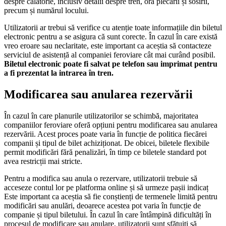
despre călătorie, inclusiv detalii despre tren, ora plecării și sosirii,
precum și numărul locului.
Utilizatorii ar trebui să verifice cu atenție toate informațiile din biletul
electronic pentru a se asigura că sunt corecte. În cazul în care există
vreo eroare sau neclaritate, este important ca aceștia să contacteze
serviciul de asistență al companiei feroviare cât mai curând posibil.
Biletul electronic poate fi salvat pe telefon sau imprimat pentru
a fi prezentat la intrarea în tren.
Modificarea sau anularea rezervării
În cazul în care planurile utilizatorilor se schimbă, majoritatea
companiilor feroviare oferă opțiuni pentru modificarea sau anularea
rezervării. Acest proces poate varia în funcție de politica fiecărei
companii și tipul de bilet achiziționat. De obicei, biletele flexibile
permit modificări fără penalizări, în timp ce biletele standard pot
avea restricții mai stricte.
Pentru a modifica sau anula o rezervare, utilizatorii trebuie să
acceseze contul lor pe platforma online și să urmeze pașii indicaț
Este important ca aceștia să fie conștienți de termenele limită pentru
modificări sau anulări, deoarece acestea pot varia în funcție de
companie și tipul biletului. În cazul în care întâmpină dificultăți în
procesul de modificare sau anulare, utilizatorii sunt sfătuiți să